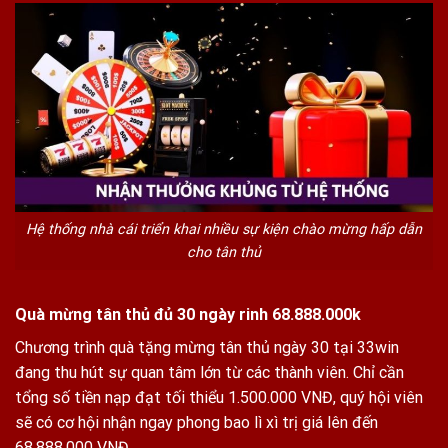
Hệ thống nhà cái triển khai nhiều sự kiện chào mừng hấp dẫn
cho tân thủ
Quà mừng tân thủ đủ 30 ngày rinh 68.888.000k
Chương trình quà tặng mừng tân thủ ngày 30 tại 33win
đang thu hút sự quan tâm lớn từ các thành viên. Chỉ cần
tổng số tiền nạp đạt tối thiểu 1.500.000 VNĐ, quý hội viên
sẽ có cơ hội nhận ngay phong bao lì xì trị giá lên đến
68.888.000 VNĐ.