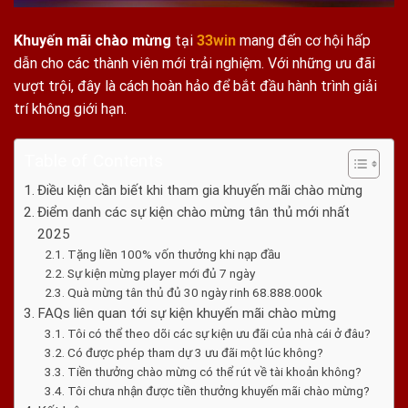
Khuyến mãi chào mừng
tại
33win
mang đến cơ hội hấp
dẫn cho các thành viên mới trải nghiệm. Với những ưu đãi
vượt trội, đây là cách hoàn hảo để bắt đầu hành trình giải
trí không giới hạn.
Table of Contents
Điều kiện cần biết khi tham gia khuyến mãi chào mừng
Điểm danh các sự kiện chào mừng tân thủ mới nhất
2025
Tặng liền 100% vốn thưởng khi nạp đầu
Sự kiện mừng player mới đủ 7 ngày
Quà mừng tân thủ đủ 30 ngày rinh 68.888.000k
FAQs liên quan tới sự kiện khuyến mãi chào mừng
Tôi có thể theo dõi các sự kiện ưu đãi của nhà cái ở đâu?
Có được phép tham dự 3 ưu đãi một lúc không?
Tiền thưởng chào mừng có thể rút về tài khoản không?
Tôi chưa nhận được tiền thưởng khuyến mãi chào mừng?