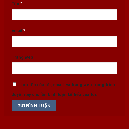
Tên
*
Email
*
Trang web
Lưu tên của tôi, email, và trang web trong trình
duyệt này cho lần bình luận kế tiếp của tôi.