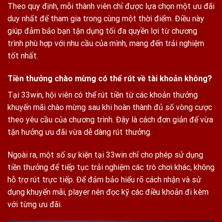
Theo quy định, mỗi thành viên chỉ được lựa chọn một ưu đãi
duy nhất để tham gia trong cùng một thời điểm. Điều này
giúp đảm bảo bạn tận dụng tối đa quyền lợi từ chương
trình phù hợp với nhu cầu của mình, mang đến trải nghiệm
tốt nhất.
Tiền thưởng chào mừng có thể rút về tài khoản không?
Tại 33win, hội viên có thể rút tiền từ các khoản thưởng
khuyến mãi chào mừng sau khi hoàn thành đủ số vòng cược
theo yêu cầu của chương trình. Đây là cách đơn giản để vừa
tận hưởng ưu đãi vừa dễ dàng rút thưởng.
Ngoài ra, một số sự kiện tại 33win chỉ cho phép sử dụng
tiền thưởng để tiếp tục trải nghiệm các trò chơi khác, không
hỗ trợ rút trực tiếp. Để đảm bảo hiểu rõ cách nhận và sử
dụng khuyến mãi, player nên đọc kỹ các điều khoản đi kèm
với từng ưu đãi.