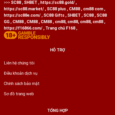
>>>
SC88
,
SHBET
,
https://sc88.gold/
,
https://sc88.market/
,
SC88 plus
,
CM88
,
cm88 com
,
https://sc88e.com/
,
SC88 Gifts
,
SHBET
,
SC88
,
SC88
GG
,
CM88
,
CM88
,
CM88
,
cm88
,
cm88
,
cm88
,
cm88
,
https://f16866.com/
,
Trang chủ F168
,
HỖ TRỢ
Liên hệ chúng tôi
Điều khoản dịch vụ
Chính sách bảo mật
Sơ đồ trang web
TỔNG HỢP