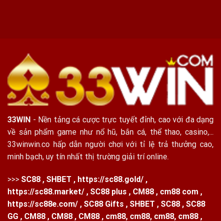
33WIN
- Nền tảng cá cược trực tuyết đỉnh, cao với đa dạng
về sản phẩm game như nổ hũ, bắn cá, thể thao, casino,...
33winwin.co hấp dẫn người chơi với tỉ lệ trả thưởng cao,
minh bạch, uy tín nhất thị trường giải trí online.
>>>
SC88
,
SHBET
,
https://sc88.gold/
,
https://sc88.market/
,
SC88 plus
,
CM88
,
cm88 com
,
https://sc88e.com/
,
SC88 Gifts
,
SHBET
,
SC88
,
SC88
GG
,
CM88
,
CM88
,
CM88
,
cm88
,
cm88
,
cm88
,
cm88
,