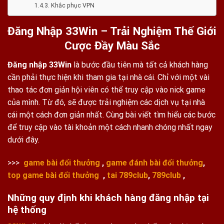
Khắc phục VPN
Đăng Nhập 33Win – Trải Nghiệm Thế Giới
Cược Đầy Màu Sắc
Đăng nhập 33Win
là bước đầu tiên mà tất cả khách hàng
cần phải thực hiện khi tham gia tại nhà cái. Chỉ với một vài
thao tác đơn giản hội viên có thể truy cập vào nick game
của mình. Từ đó, sẽ được trải nghiệm các dịch vụ tại nhà
cái một cách đơn giản nhất. Cùng bài viết tìm hiểu các bước
để truy cập vào tài khoản một cách nhanh chóng nhất ngay
dưới đây.
>>>
game bài đổi thưởng
,
game đánh bài đổi thưởng
,
top game bài đổi thưởng
,
tai 789club
,
789club
,
Những quy định khi khách hàng đăng nhập tại
hệ thống