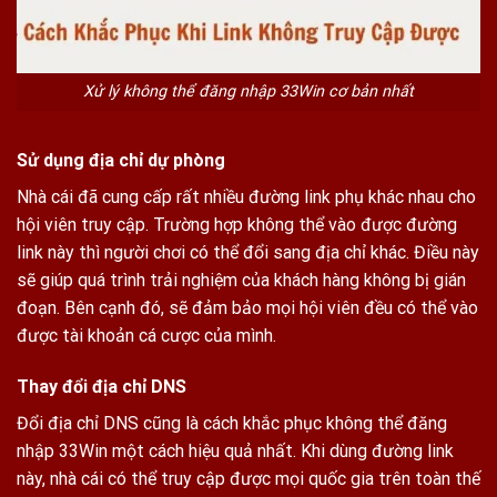
Xử lý không thể đăng nhập 33Win cơ bản nhất
Sử dụng địa chỉ dự phòng
Nhà cái đã cung cấp rất nhiều đường link phụ khác nhau cho
hội viên truy cập. Trường hợp không thể vào được đường
link này thì người chơi có thể đổi sang địa chỉ khác. Điều này
sẽ giúp quá trình trải nghiệm của khách hàng không bị gián
đoạn. Bên cạnh đó, sẽ đảm bảo mọi hội viên đều có thể vào
được tài khoản cá cược của mình.
Thay đổi địa chỉ DNS
Đổi địa chỉ DNS cũng là cách khắc phục không thể đăng
nhập 33Win một cách hiệu quả nhất. Khi dùng đường link
này, nhà cái có thể truy cập được mọi quốc gia trên toàn thế