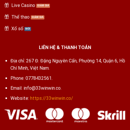
Live Casino
Thể thao
Xổ số
LIÊN HỆ & THANH TOÁN
Địa chỉ: 267 Đ. Đặng Nguyên Cẩn, Phường 14, Quận 6, Hồ
Chí Minh, Việt Nam.
Phone: 0778432561.
Email:
info@33winwin.co
.
Website:
https://33winwin.co/