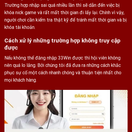
Trường hợp nhập sai quá nhiều lần thì sẽ dẫn đến việc bị
khóa nick game và rất mất thời gian đi lấy lại. Chính vì vậy,
người chơi cần kiểm tra thật kỹ để tránh mất thời gian và bị
khóa tài khoản.
Cách xử lý những trường hợp không truy cập
được
Nếu không thể đăng nhập 33Win được thì hội viên không
nên quá lo lắng. Bởi chúng tôi đã đưa ra những cách khắc
phục sự cố một cách nhanh chóng và thuận tiện nhất cho
mọi khách hàng.