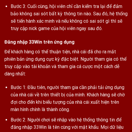
Bước 3: Cuối cùng, hội viên chỉ cần kiểm tra lại để đảm
bảo không sai sót bất kỳ thông tin nào. Sau đó, hệ thống
sẽ tiến hành xác minh và nếu không có sai sót gì thì sẽ
truy cập nick game của hội viên ngay sau đó.
Đăng nhập 33Win trên ứng dụng
Để khách hàng có thể thuận tiện, nhà cái đã cho ra mắt
phiên bản ứng dụng cực kỳ đặc biệt. Người tham gia có thể
truy cập vào tài khoản và tham gia cá cược một cách dễ
dàng nhất:
Bước 1: Đầu tiên, người tham gia cần phải tải ứng dụng
của nhà cái về trên thiết bị của mình. Khách hàng sẽ chờ
đợi cho đến khi biểu tượng của nhà cái xuất hiện trên
màn hình chính là thành công.
Bước 2: Người chơi sẽ nhập vào hệ thống thông tin để
đăng nhập 33Win là tên cùng với mật khẩu. Mọi dữ liệu