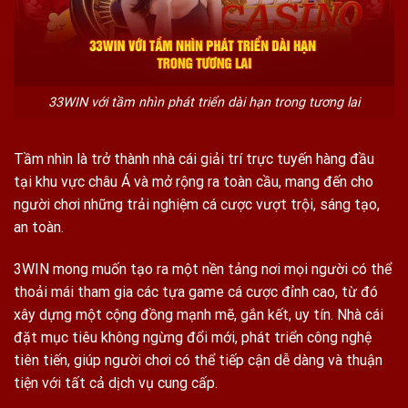
33WIN với tầm nhìn phát triển dài hạn trong tương lai
Tầm nhìn là trở thành nhà cái giải trí trực tuyến hàng đầu
tại khu vực châu Á và mở rộng ra toàn cầu, mang đến cho
người chơi những trải nghiệm cá cược vượt trội, sáng tạo,
an toàn.
3WIN mong muốn tạo ra một nền tảng nơi mọi người có thể
thoải mái tham gia các tựa game cá cược đỉnh cao, từ đó
xây dựng một cộng đồng mạnh mẽ, gắn kết, uy tín. Nhà cái
đặt mục tiêu không ngừng đổi mới, phát triển công nghệ
tiên tiến, giúp người chơi có thể tiếp cận dễ dàng và thuận
tiện với tất cả dịch vụ cung cấp.