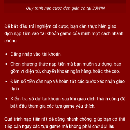
Quy trình nạp cược đơn giản có tại 33WIN
Để bắt đầu trải nghiệm cá cược, bạn cần thực hiện giao
dịch nạp tiền vào tài khoản game của mình một cách nhanh
chóng:
Đăng nhập vào tài khoản.
Chọn phương thức nạp tiền mà bạn muốn sử dụng, bao
gồm ví điện tử, chuyển khoản ngân hàng, hoặc thẻ cào.
Điền số tiền cần nạp và hoàn tất các bước xác nhận giao
dịch.
Kiểm tra số dư tài khoản sau khi giao dịch thành công để
bắt đầu tham gia các tựa game yêu thích.
Quá trình nạp tiền rất dễ dàng, nhanh chóng, giúp bạn có thể
tiếp cận ngay các tựa game mà không phải chờ đợi lâu.