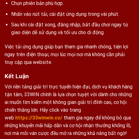
Chọn phiên bản phù hợp.
Nhấn vào nút tải, cài đặt ứng dụng trong vài phút.
Sau khi cài đặt xong, đăng nhập, bắt đầu chơi ngay từ
giao diện dễ sử dụng và tối ưu cho di động.
Việc tải ứng dụng giúp bạn tham gia nhanh chóng, tiện lợi
ngay trên điện thoại, mọi lúc mọi nơi mà không cần phải
truy cập qua website.
Kết Luận
Với nền tảng giải trí trực tuyến hiện đại, dịch vụ khách hàng
tận tâm, 33WIN chính là lựa chọn tuyệt vời dành cho những
ai muốn tìm kiếm một không gian giải trí đỉnh cao, cơ hội
chiến thắng lớn. Hãy click vào trang
web
https://33winwin.co/
tham gia ngay để không bỏ qua
những khuyến mãi hấp dẫn và cơ hội nhận thưởng khổng lồ,
nơi mà mỗi ván cược đều mở ra những khả năng bất ngờ!