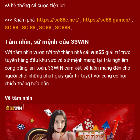
và hệ thống cá cược tiện lợi.
>>> Khám phá:
https://sc88e.net/
,
https://sc88.games/
,
SC 88
,
SC 88
,
SC88
,
SC888
,
Tầm nhìn, sứ mệnh của 33WIN
Với tầm nhìn vươn tới trở thành nhà cái
win55
giải trí trực
tuyến hàng đầu khu vực và sứ mệnh mang lại trải nghiệm
công bằng, an toàn, 33WIN cam kết sẽ luôn mang đến cho
người chơi những phút giây giải trí tuyệt vời cùng cơ hội
chiến thắng hấp dẫn:
Về tầm nhìn