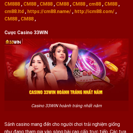
CM888
,
CM88
,
CM88
,
CM88
,
CM88
,
cm88
,
CM88
,
cm88.ltd
,
https://cm88.name/
,
http://icm88.com/
,
CM88
,
CM88
,
Cược Casino 33WIN
Casino 33WIN hoành tráng nhất năm
Sảnh casino mang đến cho người chơi trải nghiệm giống
như đang tham gia vào sòng bài cao cấp trực tiếp. Các tựa