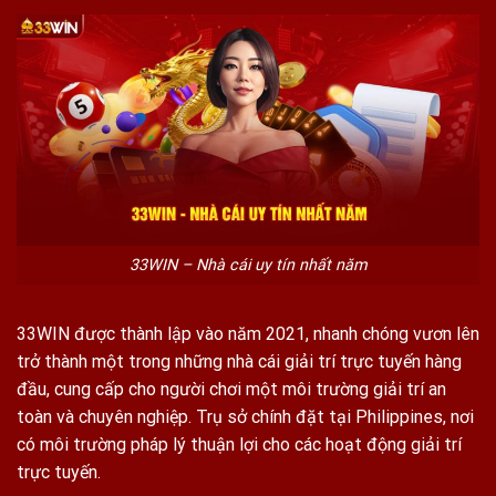
33WIN – Nhà cái uy tín nhất năm
33WIN được thành lập vào năm 2021, nhanh chóng vươn lên
trở thành một trong những nhà cái giải trí trực tuyến hàng
đầu, cung cấp cho người chơi một môi trường giải trí an
toàn và chuyên nghiệp. Trụ sở chính đặt tại Philippines, nơi
có môi trường pháp lý thuận lợi cho các hoạt động giải trí
trực tuyến.