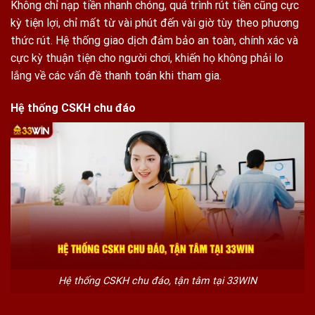
Không chỉ nạp tiền nhanh chóng, quá trình rút tiền cũng cực
kỳ tiện lợi, chỉ mất từ vài phút đến vài giờ tùy theo phương
thức rút. Hệ thống giao dịch đảm bảo an toàn, chính xác và
cực kỳ thuận tiện cho người chơi, khiến họ không phải lo
lắng về các vấn đề thanh toán khi tham gia.
Hệ thống CSKH chu đáo
Hệ thống CSKH chu đáo, tận tâm tại 33WIN