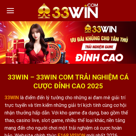
Chuyển
đến
nội
dung
33WIN – 33WIN COM TRẢI NGHIỆM CÁ
CƯỢC ĐỈNH CAO 2025
33WIN
là điểm đến lý tưởng cho những ai đam mê giải trí
trực tuyến và tìm kiếm những giải trí kịch tính cùng cơ hội
nhận thưởng hấp dẫn. Với kho game đa dạng, bao gồm thể
thao, casino live, slot game, nhiều thể loại khác, nền tảng
mang đến cho người chơi một trải nghiệm cá cược hoàn
hảo.
Website chính thức
F168
VISION
mới nhất 2026 ,